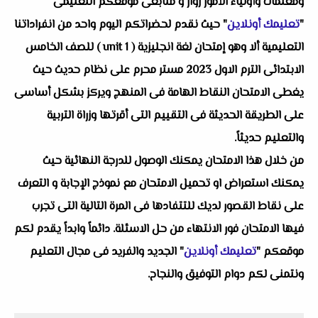
ومعلمات وأولياء الأمور زوار و متابعى موقعكم التعليمى
"
تعليمك أونلاين
" حيث نقدم لحضراتكم اليوم واحد من انفراداتنا
التعليمية ألا وهو إمتحان لغة انجليزية ( unit 1 ) للصف الخامس
الابتدائى الترم الاول 2023 مستر محرم على نظام حديث حيث
يغطى الامتحان النقاط الهامة فى المنهج ويركز بشكل أساسى
على الطريقة الحديثة فى التقييم التى أقرتها وزراة التربية
والتعليم حديثاً.
من خلال هذا الامتحان يمكنك الوصول للدرجة النهائية حيث
يمكنك استعراض او تحميل الامتحان مع نموذج الإجابة و التعرف
على نقاط القصور لديك للتتفادها فى المرة التالية التى تجرب
فيها الامتحان فور الانتهاء من حل الاسئلة. دائماً وابداً يقدم لكم
موقعكم "
تعليمك أونلاين
" الجديد والفريد فى مجال التعليم
ونتمنى لكم دوام التوفيق والنجاح.