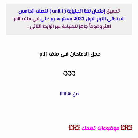
تحميل
إمتحان لغة انجليزية ( unit 1 ) للصف الخامس
الابتدائى الترم الاول 2023 مستر محرم على
في ملف pdf
اكثر وضوحاً جاهز للطباعة عبر الرابط التالى :
حمل الامتحان فى ملف pdf
👇
👇
👇
من هنااااا
💥💥
موضوعات تهمك
💥💥