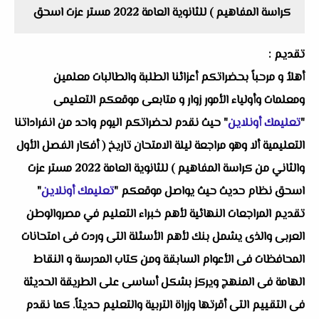
كراسة المفاهيم ) للثانوية العامة 2022 مستر عزت اسحق
تقديم :
أهلاُ و مرحباً بحضراتكم أعزائنا الطلبة والطالبات معلمين
ومعلمات وأولياء الأمور زوار و متابعى موقعكم التعليمى
"
تعليمك أونلاين
" حيث نقدم لحضراتكم اليوم واحد من انفراداتنا
التعليمية ألا وهو مراجعة ليلة الامتحان تاريخ ( أفكار الفصل الأول
والثاني من كراسة المفاهيم ) للثانوية العامة 2022 مستر عزت
اسحق نظام حديث حيث يواصل موقعكم "
تعليمك أونلاين
"
تقديم المراجعات النهائية لأهم خبراء التعليم في مصروالوطن
العربى والذى يشمل بنك لأهم الأسئلة التى وردت فى امتحانات
المحافظات فى الأعوام السابقة ومن كتاب المدرسة و النقاط
الهامة فى المنهج ويركز بشكل أساسى على الطريقة الحديثة
فى التقييم التى أقرتها وزراة التربية والتعليم حديثاً. كما نقدم