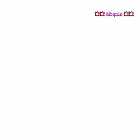
💥💥
ملحوظة
💥💥