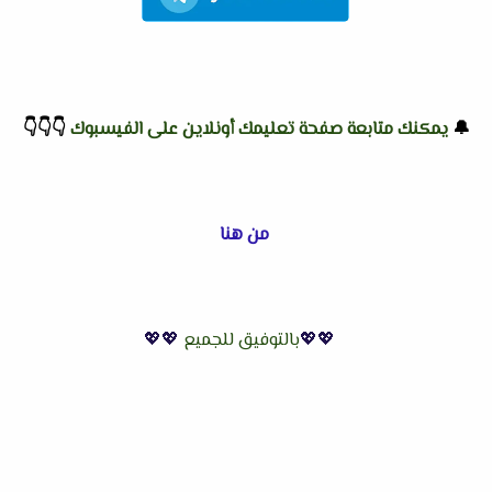
🔔
يمكنك متابعة صفحة تعليمك أونلاين على الفيسبوك
👇
👇
👇
من هنا
💖💖
بالتوفيق للجميع
💖💖