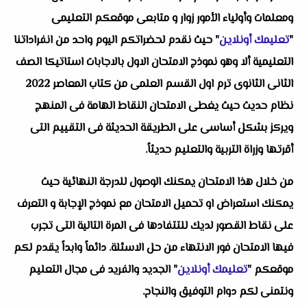
ومعلمات وأولياء الأمور زوار و متابعى موقعكم التعليمى
"
تعليمك أونلاين
" حيث نقدم لحضراتكم اليوم واحد من انفراداتنا
التعليمية ألا وهو نموذج الامتحان الاول بالاجابات استاتيكا الصف
الثانى الثانوى ترم اول القسم العلمى من كتاب المعاصر 2022
نظام حديث حيث يغطى الامتحان النقاط الهامة فى المنهج
ويركز بشكل أساسى على الطريقة الحديثة فى التقييم التى
أقرتها وزراة التربية والتعليم حديثاً.
من خلال هذا الامتحان يمكنك الوصول للدرجة النهائية حيث
يمكنك استعراض او تحميل الامتحان مع نموذج الإجابة و التعرف
على نقاط القصور لديك للتتفادها فى المرة التالية التى تجرب
فيها الامتحان فور الانتهاء من حل الاسئلة. دائماً وابداً يقدم لكم
موقعكم "
تعليمك أونلاين
" الجديد والفريد فى مجال التعليم
ونتمنى لكم دوام التوفيق والنجاح.