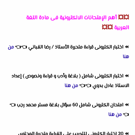
💥💥
أهم
الإمتحانات الالكترونية فى مادة اللغة
العربية
💥💥
⏪
اختبار الكترونى قراءة متحررة الأستاذ / رضا القباني
👈
👈
من
هنا
⏪
اختبار الكترونى شامل ( بلاغة وأدب و قراءة ونصوص ) إعداد
الاستاذ عادل بدوي
👈
👈
من هنا
⏪
امتحان الكترونى شامل 60 سؤال بلاغة مستر محمد رجب
👈
👈
من هنا
⏪
20 اختبار الكترونى للتدريب على القراءة متحررة المحتوى