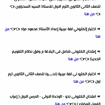
للصف الثانى الثانوى الترم الاول للاستاذ السيد السحراوى
👈
👈
من هنا
⏪
اختبار إلكتروني لغة عربية إعداد الأستاذ محمود مراد
👈
👈
من
هنا
⏪
إمتحان الكترونى شامل فى البلاغة م وفق نظام التقويم
الحديث
👈
👈
من هنا
⏪
اختبار الكترو نى لغة عربية (نحــــــو) للصف الثانى الثانوى ترم
اول
👈
👈
من هنا
⏪
امتحان الكترونى نحو - الوحدة الاولى - الدرس الاول ( إعراب
الفعل المضارع )
👈
👈
من هنا