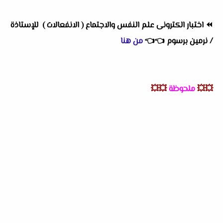
⏪
اختبار الكترونى علم النفس والاجتماع ( الانفعالات ) للإستاذة
/ نرمين برسوم
👈
👈
من هنا
💥💥
ملحوظة
💥💥