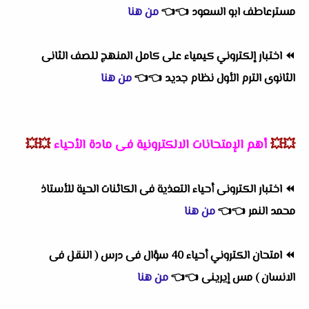
مسترعاطف ابو السعود
👈
👈
من هنا
⏪
اختبار إلكتروني كيمياء على كامل المنهج للصف الثانى
الثانوى الترم الأول نظام جديد
👈
👈
من هنا
💥💥
أهم
الإمتحانات الالكترونية فى مادة الأحياء
💥💥
⏪
اختبار الكترونى أحياء التعذية فى الكائنات الحية للأستاذ
محمد النمر
👈
👈
من هنا
⏪
امتحان الكتروني أحياء 40 سؤال فى درس ( النقل فى
الانسان ) مس إيرينى
👈
👈
من هنا