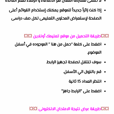
لا تنسى مشاركة المقال مع الأصدقاء و الزملاء لتعم الفائدة
إذا كنت زائراً جديداً للموقع يمكنك إستخدام القوائم أعلى
الصفحة لإستعراض المحتوى التعليمى لكل صف دراسى
💥💥
طريقة التحميل من موقع تعليمك أونلاين
💥💥
اضغط على كلمة “حمل من هنا ” الموجوده في أسفل
الموضوع.
سوف تنتقل لصفحة تجهيز الرابط.
قم بالنزول الي الأسفل.
انتظر العداد 15 ثانية
اضغط على "الرابط جاهز"
💥💥
طريقة عرض نتيجة الامتحان الالكترونى
💥💥