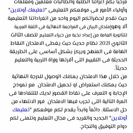
مرحبا بكم أعزائنا الطلبة والطالبات معلمين ومعلمات
وأولياء الأمور فى موقعكم التعليمى "
تعليمك أونلاين
"
حيث نقدم لحضراتكم اليوم واحد من انفراداتنا التعليمية
ألا وهو
إمتحان البيان فى المراجعة النهائية فى اللغة العربية
للصف الثالث
للثانوية العامة من إعداد نخبة من خبراء التعليم
الثانوي 2021 نظام حديث حيث يغطى الامتحان النقاط
الهامة فى المنهج ويركز بشكل أساسى على الطريقة
الحديثة فى التقييم التى أقرتها وزراة التربية والتعليم
حديثاً.
من خلال هذا الامتحان يمكنك الوصول للدرجة النهائية
حيث يمكنك استعراض او تحميل الامتحان
مع نموذج
الإجابة و التعرف على نقاط القصور لديك للتتفادها فى
المرة التالية التى تجرب فيها الامتحان
فور الانتهاء من
حل الاسئلة. دائماً وابداً يقدم لكم موقعكم "
تعليمك
أونلاين
" الجديد والفريد فى مجال التعليم ونتمنى لكم
دوام التوفيق والنجاح.