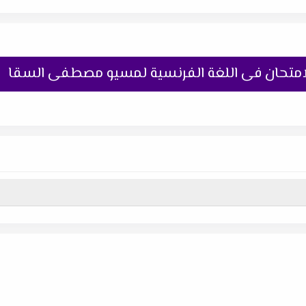
الامتحان فى اللغة الفرنسية لمسيو مصطفى السقا