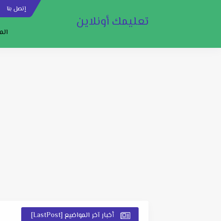
إتصل بنا
س
تعليمك أونلاين
الم
أخبار آخر المواضيع [LastPost]