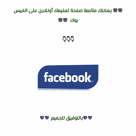
🌸🌸
يمكنك متابعة صفحة تعليمك أونلاين على الفيس
بوك
🌸🌸
👇
👇
👇
💖💖
بالتوفيق للجميع
💖💖