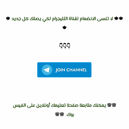
🍁🍁
لا تنسى الانضمام لقناة التليجرام لكي يصلك كل جديد
🍁
🍁
👇
👇
👇
🌸🌸
يمكنك متابعة صفحة تعليمك أونلاين على الفيس
بوك
🌸🌸