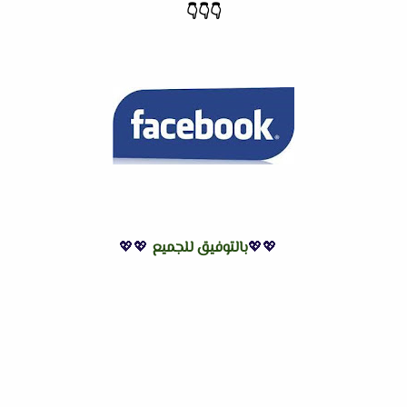
👇
👇
👇
💖💖
بالتوفيق للجميع
💖💖