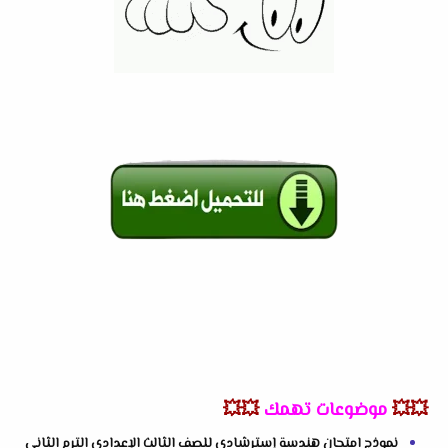
💥💥
موضوعات تهمك
💥💥
نموذج امتحان هندسة إسترشادي للصف الثالث الإعدادي الترم الثاني