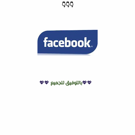
👇
👇
👇
💖💖
بالتوفيق للجميع
💖💖