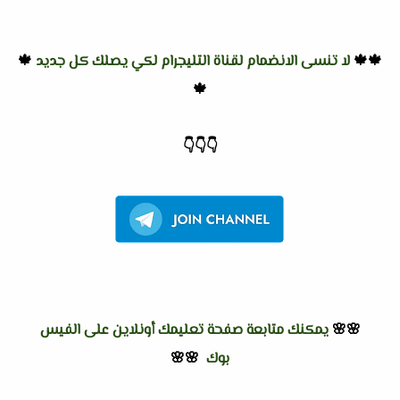
🍁🍁
لا تنسى الانضمام لقناة التليجرام لكي يصلك كل جديد
🍁
🍁
👇
👇
👇
🌸🌸
يمكنك متابعة صفحة تعليمك أونلاين على الفيس
بوك
🌸🌸