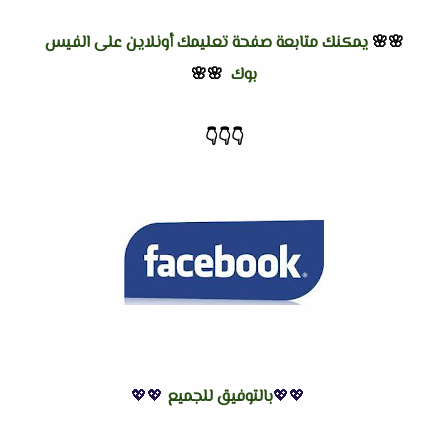
🌸🌸
يمكنك متابعة صفحة تعليمك أونلاين على الفيس
بوك
🌸🌸
👇
👇
👇
💖💖
بالتوفيق للجميع
💖💖