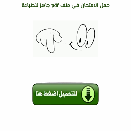
حمل الامتحان في ملف pdf جاهز للطباعة