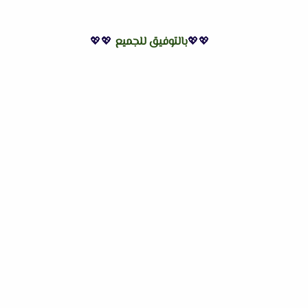
💖💖
بالتوفيق للجميع
💖💖