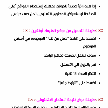
إذا كنت زائراً جديداً للموقع يمكنك إستخدام القوائم أعلى
الصفحة لإستعراض المحتوى التعليمى لكل صف دراسى
💥💥
طريقة التحميل من موقع تعليمك أونلاين
💥💥
اضغط على كلمة “حمل من هنا ” الموجوده في أسفل
الموضوع.
سوف تنتقل لصفحة تجهيز الرابط.
قم بالنزول الي الأسفل.
انتظر العداد 15 ثانية
اضغط على "الرابط جاهز"
💥💥
طريقة عرض نتيجة الامتحان الالكترونى
💥💥
بعد إنهاء الامتحان و الاجابة على جميع الاسئلة إضغط (