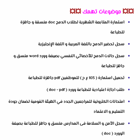
💥💥
موضوعات تهمك
💥💥
استمارة المتابعة الشهرية لطلاب الدمج doc منسقة و جاهزة
للطباعة
سجل تحضير الدمج باللغة العربية و اللغة الإنجليزية
سجل حالات الدمج للأخصائي النفسي بصيغة وورد word منسق و
جاهز للطباعة
تحميل استمارة ( 103 ع ح ) للموظفين pdf جاهزة للطباعة
طلب اجازة اعتيادية للطباعة وورد ( doc - pdf )
امتحانات الكترونية للمراجعين الجدد في الهيئة القومية لضمان جودة
التعليم و الاعتماد
سجل الأمن و السلامة فى المدارس منسق و جاهز للطباعة بصيغة
الوورد ( doc )