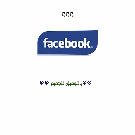
👇
👇
👇
💖💖
بالتوفيق للجميع
💖💖