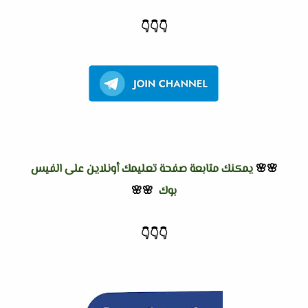
👇
👇
👇
🌸🌸
يمكنك متابعة صفحة تعليمك أونلاين على الفيس
بوك
🌸🌸
👇
👇
👇