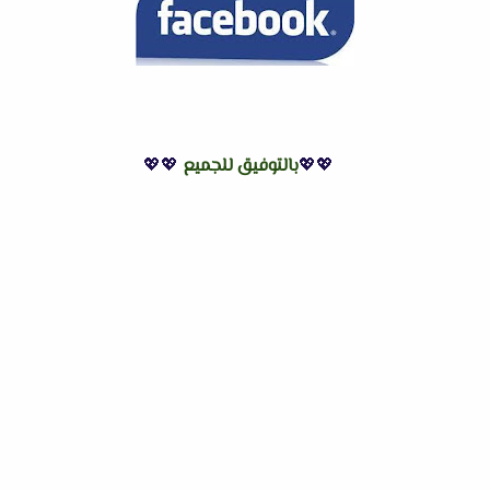
💖💖
بالتوفيق للجميع
💖💖