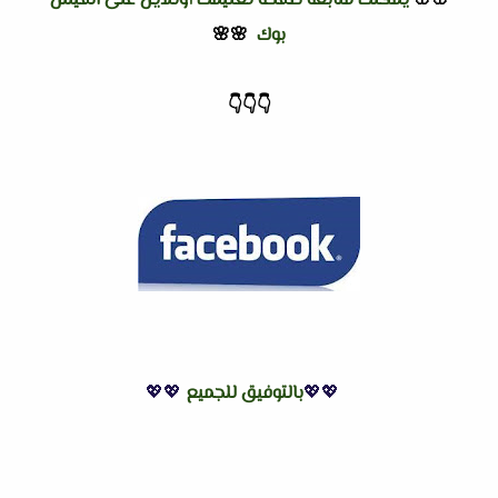
🌸🌸
يمكنك متابعة صفحة تعليمك أونلاين على الفيس
بوك
🌸🌸
👇
👇
👇
💖💖
بالتوفيق للجميع
💖💖