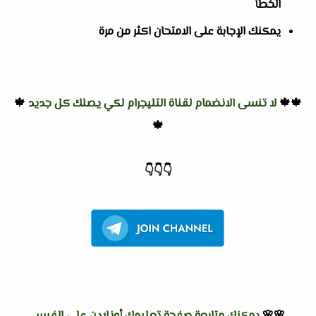
الخطأ
يمكنك الإجابة على الامتحان اكثر من مرة
🍁🍁
لا تنسى الانضمام لقناة التليجرام لكي يصلك كل جديد
🍁
🍁
👇
👇
👇