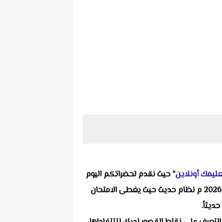
ليمك أونلاين
" حيث نقدم لحضراتكم اليوم
واحد من انفراداتنا التعليمية ألا وهو امتحان هندسة محافظة الدقهلية للصف الثالث الإعدادي الفصل الدراسي الأول 2026 م نظام حديث حيث يغطى الامتحان
ديثاً.