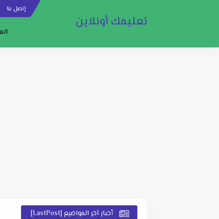
إتصل بنا
س
تعليمك أونلاين
الم
أخبار آخر المواضيع [LastPost]