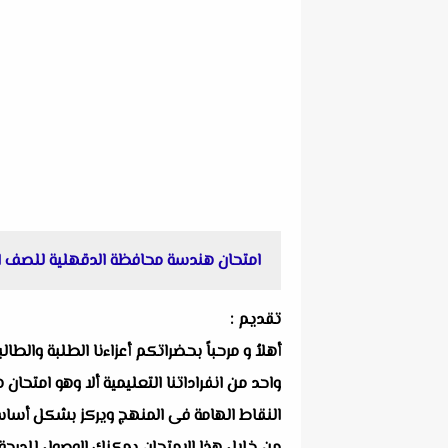
امتحان هندسة محافظة الدقهلية للصف الثالث
تقديم :
أهلاُ و مرحباً بحضراتكم أعزاءنا الطلبة والط
النقاط الهامة فى المنهج ويركز بشكل أساسي ع