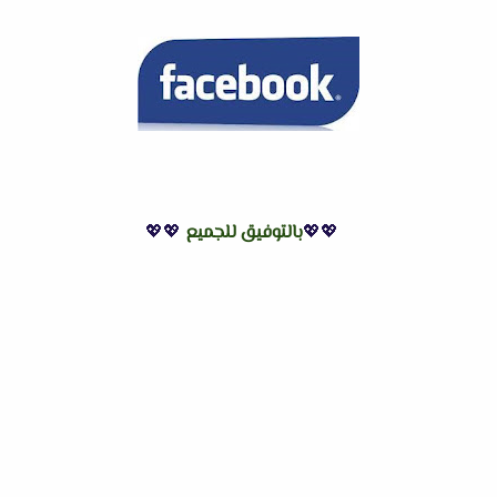
💖💖
بالتوفيق للجميع
💖💖