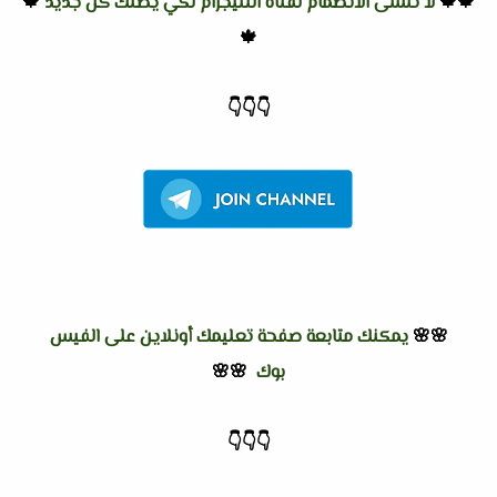
🍁🍁
لا تنسى الانضمام لقناة التليجرام لكي يصلك كل جديد
🍁
🍁
👇
👇
👇
🌸🌸
يمكنك متابعة صفحة تعليمك أونلاين على الفيس
بوك
🌸🌸
👇
👇
👇