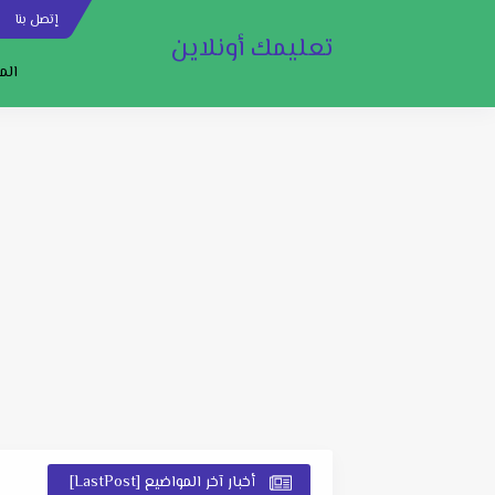
إتصل بنا
س
تعليمك أونلاين
الم
أخبار آخر المواضيع [LastPost]