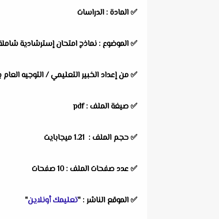
✅
المادة :
الدراسات
✅
الموضوع :
نماذج امتحان إسترشادية شاملة
✅
من إعداد الخبير التعليمي / التوجيه العام ب
✅ صيغة الملف : pdf
✅ حجم الملف : 1.21 ميجابايت
✅ عدد صفحات الملف : 10 صفحات
✅
الموقع الناشر :
"
تعليمك أونلاين
"