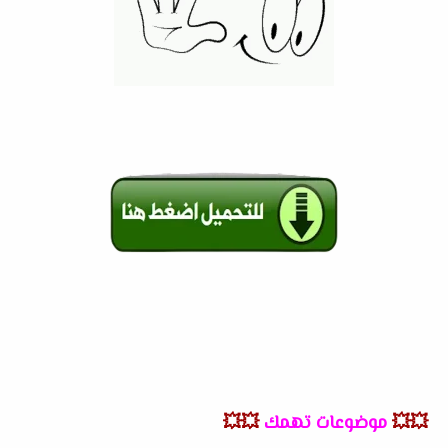
💥💥
موضوعات تهمك
💥💥