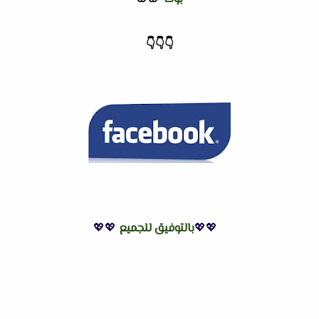
👇
👇
👇
💖💖
بالتوفيق للجميع
💖💖