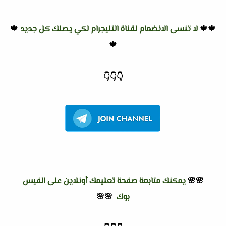
🍁🍁
لا تنسى الانضمام لقناة التليجرام لكي يصلك كل جديد
🍁
🍁
👇
👇
👇
🌸🌸
يمكنك متابعة صفحة تعليمك أونلاين على الفيس
بوك
🌸🌸