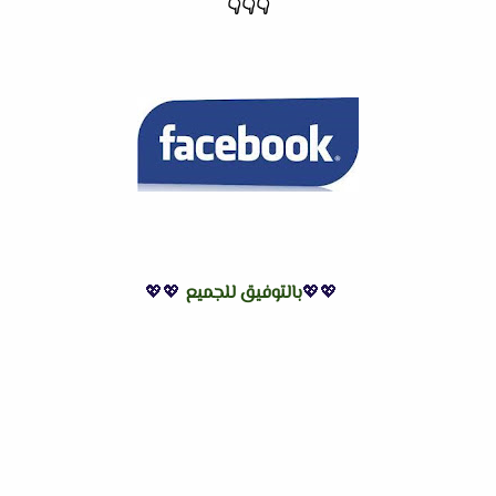
👇
👇
👇
💖💖
بالتوفيق للجميع
💖💖