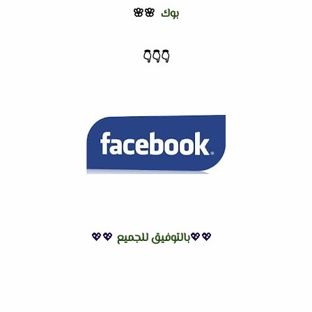
بوك
🌸🌸
👇
👇
👇
💖💖
بالتوفيق للجميع
💖💖