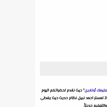
ليمك أونلاين
" حيث نقدم لحضراتكم اليوم
واحد من انفراداتنا التعليمية ألا وهو اختبار لغة انجليزية على الوحدة الأولى للصف السادس الإبتدائي الترم الأول 2026 لمستر احمد نبيل نظام حديث حيث يغطى
لتعليم حديثاً.