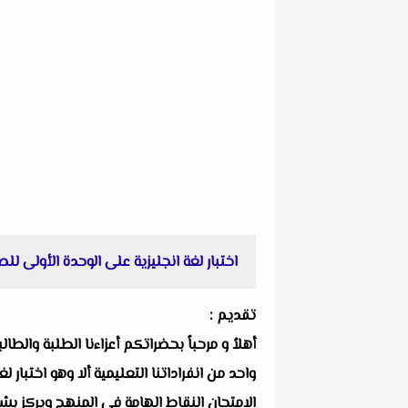
اختبار لغة انجليزية على الوحدة الأولى للصف السادس ا
تقديم :
أهلاُ و مرحباً بحضراتكم أعزاءنا الطلبة والط
الامتحان النقاط الهامة فى المنهج ويركز بشك