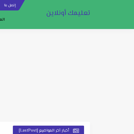
إتصل بنا
س
تعليمك أونلاين
الم
أخبار آخر المواضيع [LastPost]