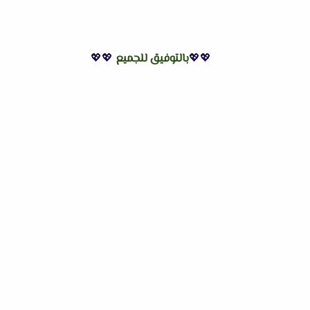
💖💖
بالتوفيق للجميع
💖💖