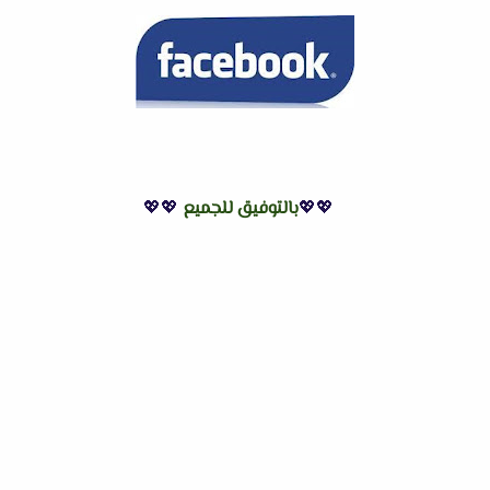
💖💖
بالتوفيق للجميع
💖💖