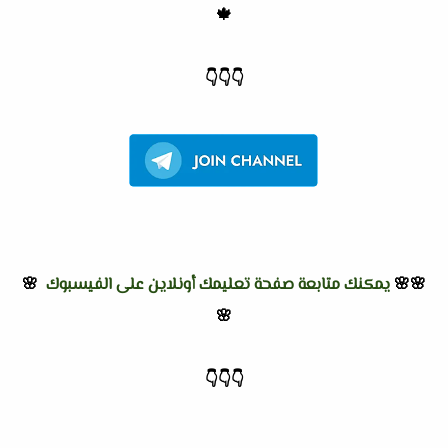
🍁
👇
👇
👇
🌸🌸
يمكنك متابعة صفحة تعليمك أونلاين على الفيسبوك
🌸
🌸
👇
👇
👇