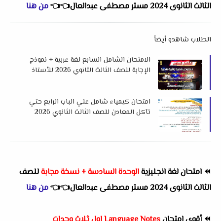
الثالث الثانوى 2024 مستر مصطفى عبدالعال👈
👈
من هنا
الطلاب شاهدو أيضاً
الامتحان الشامل السابع لغة عربية + نموذج
الإجابة للصف الثالث الثانوي 2026 للأستاذ
مجدى شعبان
امتحان كيمياء شامل علي الباب الرابع حتي
تآكل المعادن للصف الثالث الثانوي 2026
لمستر هشام صلاح
⏪
امتحان لغة انجليزية
الوحدة السادسة + نسخة مجابة
للصف
الثالث الثانوى 2024 مستر مصطفى عبدالعال👈
👈
من هنا
⏪
أقوى امتحان
Language Notes اول ثلاث وحدات