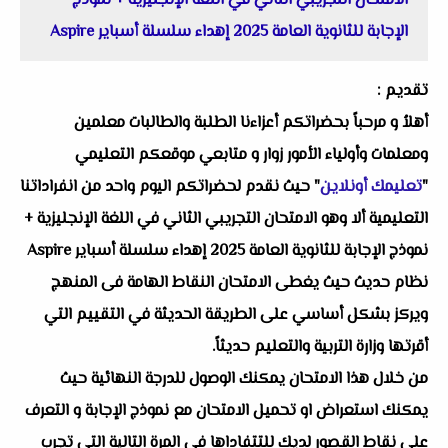
الامتحان التجريبي الثاني في اللغة الإنجليزية + نموذج
الإجابة للثانوية العامة 2025 إهداء سلسلة أسباير Aspire
تقديم :
أهلاُ و مرحباً بحضراتكم أعزاءنا الطلبة والطالبات معلمين
ومعلمات وأولياء الأمور زوار و متابعي موقعكم التعليمي
"
تعليمك أونلاين
" حيث نقدم لحضراتكم اليوم واحد من انفراداتنا
التعليمية ألا وهو الامتحان التجريبي الثاني في اللغة الإنجليزية +
نموذج الإجابة للثانوية العامة 2025 إهداء سلسلة أسباير Aspire
نظام حديث حيث يغطى الامتحان النقاط الهامة فى المنهج
ويركز بشكل أساسي على الطريقة الحديثة في التقييم التي
أقرتها وزارة التربية والتعليم حديثاً.
من خلال هذا الامتحان يمكنك الوصول للدرجة النهائية حيث
يمكنك استعراض او تحميل الامتحان مع نموذج الإجابة و التعرف
على نقاط القصور لديك للتتفاداها في المرة التالية التي تجرب