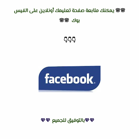
🌸🌸
يمكنك متابعة صفحة تعليمك أونلاين على الفيس
بوك
🌸🌸
👇
👇
👇
💖💖
بالتوفيق للجميع
💖💖