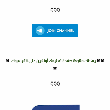
👇
👇
👇
🌸🌸
يمكنك متابعة صفحة تعليمك أونلاين على الفيسبوك
🌸
🌸
👇
👇
👇