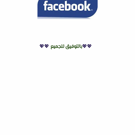
💖💖
بالتوفيق للجميع
💖💖