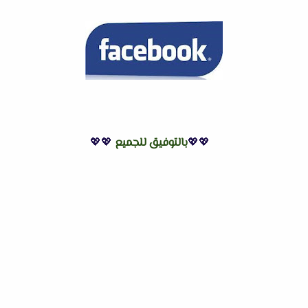
💖💖
بالتوفيق للجميع
💖💖