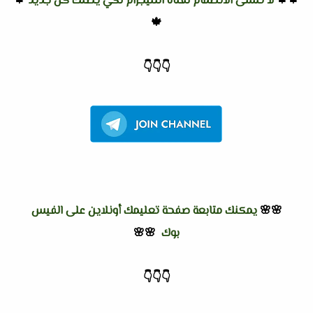
🍁🍁
لا تنسى الانضمام لقناة التليجرام لكي يصلك كل جديد
🍁
🍁
👇
👇
👇
🌸🌸
يمكنك متابعة صفحة تعليمك أونلاين على الفيس
بوك
🌸🌸
👇
👇
👇