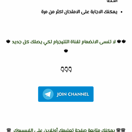
الخطأ
يمكنك الاجابة على الامتحان اكثر من مرة
🍁🍁
لا تنسى الانضمام لقناة التليجرام لكي يصلك كل جديد
🍁
🍁
👇
👇
👇
🌸🌸
يمكنك متابعة صفحة تعليمك أونلاين على الفيسبوك
🌸