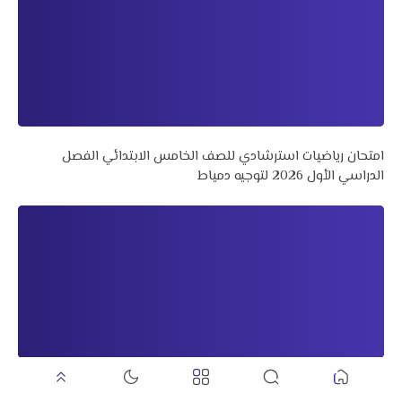
امتحان رياضيات استرشادي للصف الخامس الابتدائي الفصل
الدراسي الأول 2026 لتوجيه دمياط
امتحان لغة عربية + نموذج الإجابة للصف الخامس الابتدائي الفصل