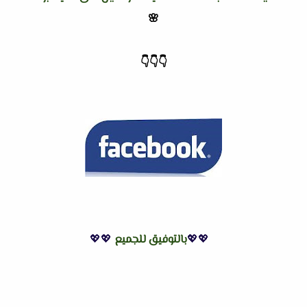
🌸
👇
👇
👇
💖💖
بالتوفيق للجميع
💖💖