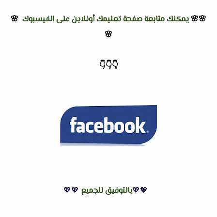
🌸🌸
يمكنك متابعة صفحة تعليمك أونلاين على الفيسبوك
🌸
🌸
👇
👇
👇
💖💖
بالتوفيق للجميع
💖💖