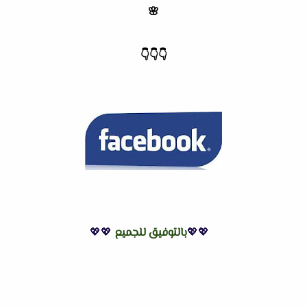
🌸
👇
👇
👇
💖💖
بالتوفيق للجميع
💖💖