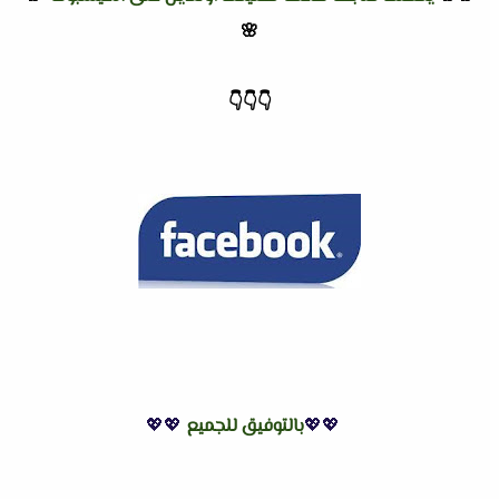
🌸
👇
👇
👇
💖💖
بالتوفيق للجميع
💖💖