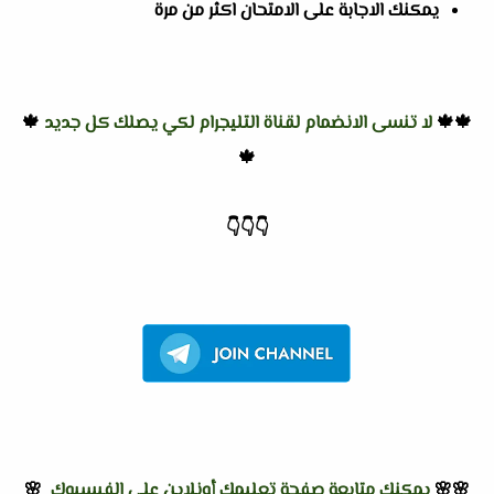
يمكنك الاجابة على الامتحان اكثر من مرة
🍁🍁
لا تنسى الانضمام لقناة التليجرام لكي يصلك كل جديد
🍁
🍁
👇
👇
👇
🌸🌸
يمكنك متابعة صفحة تعليمك أونلاين على الفيسبوك
🌸