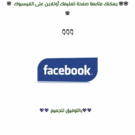
🌸🌸
يمكنك متابعة صفحة تعليمك أونلاين على الفيسبوك
🌸
🌸
👇
👇
👇
💖💖
بالتوفيق للجميع
💖💖