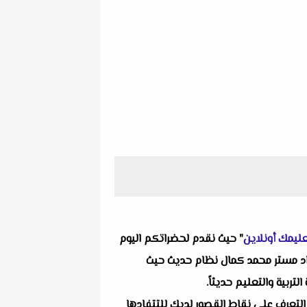
ليمك أونلاين
" حيث نقدم لحضراتكم اليوم
تنا التعليمية ألا وهو إمتحان لغة انجليزية الوحدة الثامنة للصف الثالث الإعدادى الترم الثانى 2024 إعداد مستر محمد كمال نظام حديث حيث
ربية والتعليم حديثاً.
التعرف على نقاط القصور لديك للتتفادها