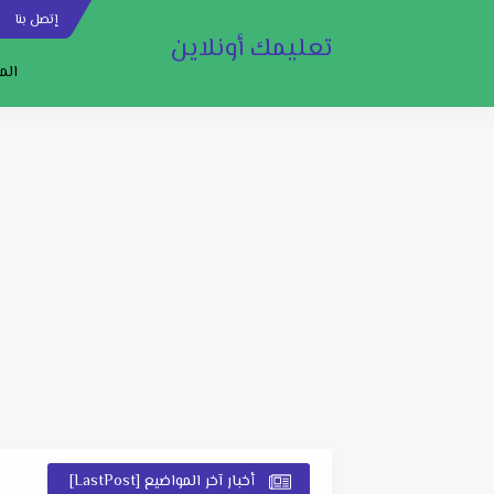
إتصل بنا
س
تعليمك أونلاين
الم
أخبار آخر المواضيع [LastPost]