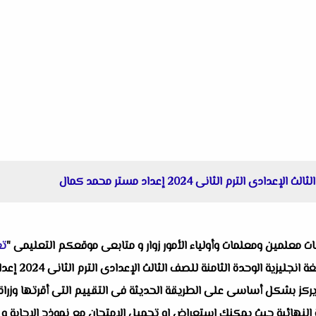
لترم الثانى 2024 إعداد مستر محمد كمال
البات معلمين ومعلمات وأولياء الأمور زوار و متابعى موقعكم التعليمى "
تع
واحد من انفرادا
ز بشكل أساسى على الطريقة الحديثة فى التقييم التى أقرتها وزراة الت
النهائية حيث يمكنك استعراض او تحميل الامتحان مع نموذج الإجابة و 