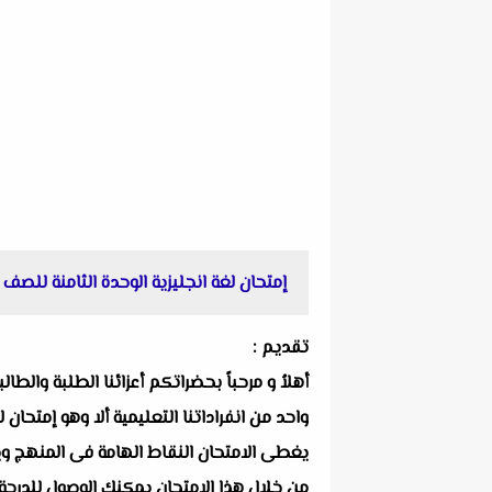
إمتحان لغة انجليزية الوحدة الثامنة للصف الثالث الإعدادى ا
تقديم :
أهلاُ و مرحباً بحضراتكم أعزائنا الطلبة والط
يغطى الامتحان النقاط الهامة فى المنهج ويرك
من خلال هذا الامتحان يمكنك الوصول للدرجة 