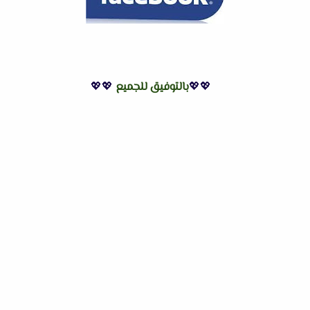
💖💖
بالتوفيق للجميع
💖💖