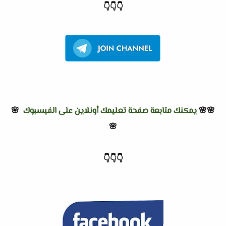
👇
👇
👇
🌸🌸
يمكنك متابعة صفحة تعليمك أونلاين على الفيسبوك
🌸
🌸
👇
👇
👇