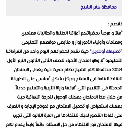
محافظة كفر الشيخ
تقديم :
أهلاُ و مرحباً بحضراتكم أعزائنا الطلبة والطالبات معلمين
ومعلمات وأولياء الأمور زوار و متابعى موقعكم التعليمى
"
تعليمك أونلاين
" حيث نقدم لحضراتكم اليوم واحد من انفراداتنا
التعليمية ألا وهو امتحان الأحياء للصف الثانى الثانوى الترم الأول
2024 محافظة كفر الشيخ نظام حديث حيث يغطى الامتحان
النقاط الهامة فى المنهج ويركز بشكل أساسى على الطريقة
الحديثة فى التقييم التى أقرتها وزراة التربية والتعليم حديثاً.
من خلال هذا الامتحان يمكنك الوصول للدرجة النهائية حيث
يمكنك استعراض او تحميل الامتحان مع نموذج الإجابة و التعرف
على نقاط القصور لديك للتتفادها فى المرة التالية التى تجرب
فيها الامتحان فور الانتهاء من حل الاسئلة. دائماً وابداً يقدم لكم