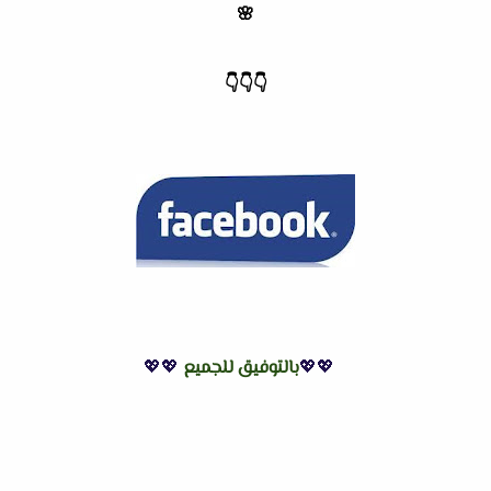
🌸
👇
👇
👇
💖💖
بالتوفيق للجميع
💖💖