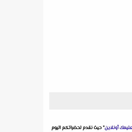
ليمك أونلاين
" حيث نقدم لحضراتكم اليوم