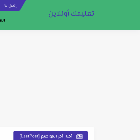
إتصل بنا
س
تعليمك أونلاين
الم
أخبار آخر المواضيع [LastPost]