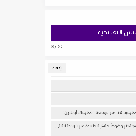
(0)
تحميل امتحان اللغة الإنجليزية + نموذج الإجابة للصف الثانى الثانوى الترم الأول 2024 إدارة بلبيس التعليمية في ملف pdf اكثر وضوحاً جاهز للطباعة عبر الرابط التالى