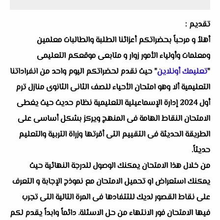
تقديم :
أهلاُ و مرحباً بحضراتكم أعزائنا الطلبة والطالبات معلمين
ومعلمات وأولياء الأمور زوار و متابعى موقعكم التعليمى
"
تعليمك أونلاين
" حيث نقدم لحضراتكم اليوم واحد من انفراداتنا
التعليمية ألا وهو امتحان الأحياء للصف الثانى الثانوى منازل ترم
أول 2024 إدارة الإسماعيلية التعليمية نظام حديث حيث يغطى
الامتحان النقاط الهامة فى المنهج ويركز بشكل أساسى على
الطريقة الحديثة فى التقييم التى أقرتها وزراة التربية والتعليم
حديثاً.
من خلال هذا الامتحان يمكنك الوصول للدرجة النهائية حيث
يمكنك استعراض او تحميل الامتحان مع نموذج الإجابة و التعرف
على نقاط القصور لديك للتتفادها فى المرة التالية التى تجرب
فيها الامتحان فور الانتهاء من حل الاسئلة. دائماً وابداً يقدم لكم