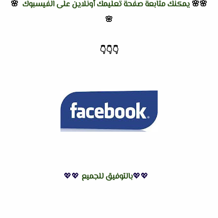
🌸🌸
يمكنك متابعة صفحة تعليمك أونلاين على الفيسبوك
🌸
🌸
👇
👇
👇
💖💖
بالتوفيق للجميع
💖💖