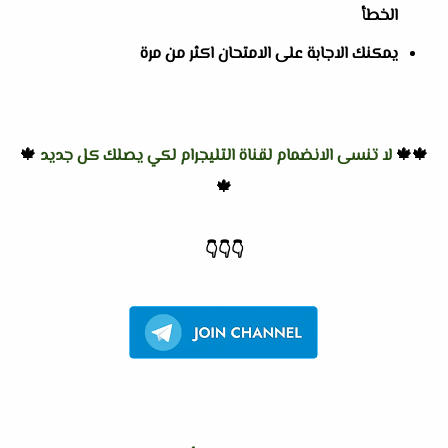
الخطأ
يمكنك الاجابة على الامتحان اكثر من مرة
🍁🍁
لا تنسى الانضمام لقناة التليجرام لكي يصلك كل جديد
🍁
🍁
👇
👇
👇