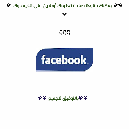
🌸🌸
يمكنك متابعة صفحة تعليمك أونلاين على الفيسبوك
🌸
🌸
👇
👇
👇
💖💖
بالتوفيق للجميع
💖💖