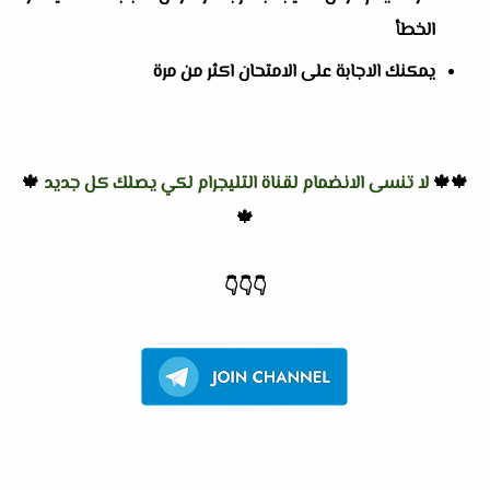
الخطأ
يمكنك الاجابة على الامتحان اكثر من مرة
🍁🍁
لا تنسى الانضمام لقناة التليجرام لكي يصلك كل جديد
🍁
🍁
👇
👇
👇