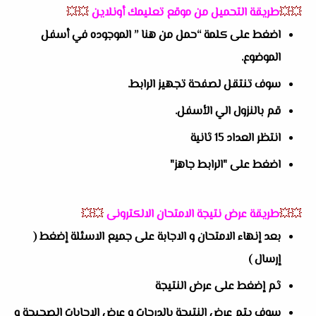
💥💥
طريقة التحميل من موقع تعليمك أونلاين
💥💥
اضغط على كلمة “حمل من هنا ” الموجوده في أسفل
الموضوع.
سوف تنتقل لصفحة تجهيز الرابط.
قم بالنزول الي الأسفل.
انتظر العداد 15 ثانية
اضغط على "الرابط جاهز"
💥💥
طريقة عرض نتيجة الامتحان الالكترونى
💥💥
بعد إنهاء الامتحان و الاجابة على جميع الاسئلة إضغط (
إرسال )
ثم إضغط على عرض النتيجة
سوف يتم عرض النتيجة بالدرجات و عرض الاجابات الصحيحة و