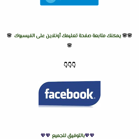
🌸🌸
يمكنك متابعة صفحة تعليمك أونلاين على الفيسبوك
🌸
🌸
👇
👇
👇
💖💖
بالتوفيق للجميع
💖💖