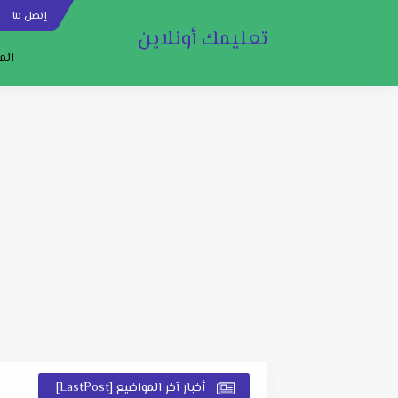
إتصل بنا
س
تعليمك أونلاين
الم
أخبار آخر المواضيع [LastPost]