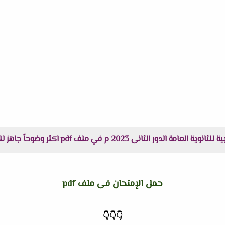
نى 2023 م في ملف pdf اكثر وضوحاً جاهز للطباعة عبر الرابط التالى :
حمل الإمتحان فى ملف pdf
👇
👇
👇