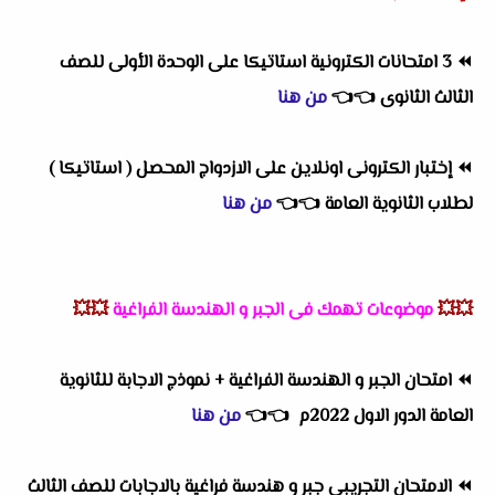
⏪
3 امتحانات الكترونية استاتيكا على الوحدة الأولى للصف
الثالث الثانوى
👈
👈
من هنا
⏪
إختبار الكترونى اونلاين على الازدواج المحصل ( استاتيكا )
لطلاب الثانوية العامة
👈
👈
من هنا
💥💥
موضوعات تهمك فى الجبر و الهندسة الفراغية
💥💥
⏪
امتحان الجبر و الهندسة الفراغية + نموذج الاجابة للثانوية
العامة الدور الاول 2022م
👈
👈
من هنا
⏪
الامتحان التجريبى جبر و هندسة فراغية بالاجابات للصف الثالث