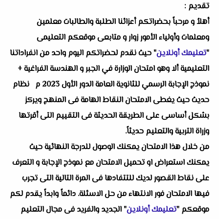
تقديم :
أهلاُ و مرحباً بحضراتكم أعزائنا الطلبة والطالبات معلمين
ومعلمات وأولياء الأمور زوار و متابعى موقعكم التعليمى
"
تعليمك أونلاين
" حيث نقدم لحضراتكم اليوم واحد من انفراداتنا
التعليمية ألا وهو امتحان الوزارة في الجبر و الهندسة الفراغية +
نموذج الإجابة الرسمي للثانوية العامة الدور الأول 2023 م نظام
حديث حيث يغطى الامتحان النقاط الهامة فى المنهج ويركز
بشكل أساسى على الطريقة الحديثة فى التقييم التى أقرتها
وزراة التربية والتعليم حديثاً.
من خلال هذا الامتحان يمكنك الوصول للدرجة النهائية حيث
يمكنك استعراض او تحميل الامتحان مع نموذج الإجابة و التعرف
على نقاط القصور لديك للتتفادها فى المرة التالية التى تجرب
فيها الامتحان فور الانتهاء من حل الاسئلة. دائماً وابداً يقدم لكم
موقعكم "
تعليمك أونلاين
" الجديد والفريد فى مجال التعليم