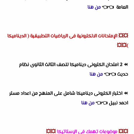
العامة
👈
👈
من هنا
💥💥
الإمتحانات الالكترونية فى
الرياضيات التطبيقية ( الديناميكا
💥💥
)
⏪
2 امتحان الكترونى ديناميكا للصف الثالث الثانوى نظام
حديث
👈
👈
من هنا
⏪
اختبار الكترونى ديناميكا شامل على المنهج من اعداد مستر
احمد نبيل
👈
👈
من هنا
💥💥
موضوعات تهمك فى الإستاتيكا
💥💥