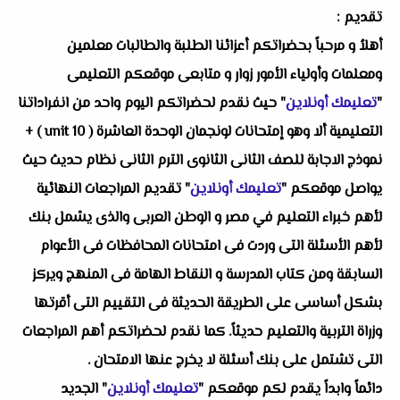
تقديم :
أهلاُ و مرحباً بحضراتكم أعزائنا الطلبة والطالبات معلمين
ومعلمات وأولياء الأمور زوار و متابعى موقعكم التعليمى
"
تعليمك أونلاين
" حيث نقدم لحضراتكم اليوم واحد من انفراداتنا
التعليمية ألا وهو
إمتحانات لونجمان الوحدة العاشرة ( unit 10 ) +
نموذج الاجابة للصف الثانى الثانوى الترم الثانى
نظام حديث حيث
يواصل موقعكم "
تعليمك أونلاين
" تقديم المراجعات النهائية
لأهم خبراء التعليم في مصر و الوطن العربى والذى يشمل بنك
لأهم الأسئلة التى وردت فى امتحانات المحافظات فى الأعوام
السابقة ومن كتاب المدرسة و النقاط الهامة فى المنهج ويركز
بشكل أساسى على الطريقة الحديثة فى التقييم التى أقرتها
وزراة التربية والتعليم حديثاً. كما نقدم لحضراتكم أهم المراجعات
التى تشتمل على بنك أسئلة لا يخرج عنها الامتحان .
دائماً وابداً يقدم لكم موقعكم "
تعليمك أونلاين
" الجديد