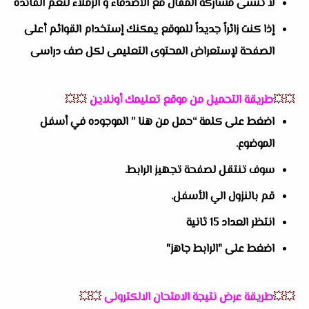
لا تنسى مشاركة المقال مع الأصدقاء و الزملاء لتعم الفائدة
إذا كنت زائراً جديداً للموقع يمكنك إستخدام القوائم أعلى
الصفحة لإستعراض المحتوى التعليمى لكل صف دراسى
💥💥
طريقة التحميل من موقع تعليمك أونلاين
💥💥
اضغط على كلمة “حمل من هنا ” الموجوده في أسفل
الموضوع.
سوف تنتقل لصفحة تجهيز الرابط.
قم بالنزول الي الأسفل.
انتظر العداد 15 ثانية
اضغط على "الرابط جاهز"
💥💥
طريقة عرض نتيجة الامتحان الالكترونى
💥💥