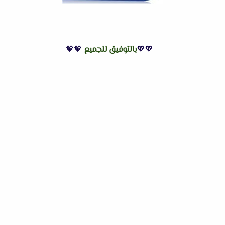
💖💖
بالتوفيق للجميع
💖💖