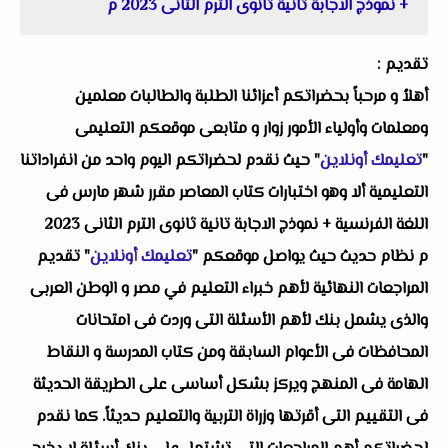
+ نموذج الاجابة تانية ثانوى الترم الثانى 2023 م
تقديم :
أهلاُ و مرحباً بحضراتكم أعزائنا الطلبة والطالبات معلمين
ومعلمات وأولياء الأمور زوار و متابعى موقعكم التعليمى
"
تعليمك أونلاين
" حيث نقدم لحضراتكم اليوم واحد من انفراداتنا
التعليمية ألا وهو
اختبارات كتاب المعاصر مقرر شهر مارس فى
اللغة الفرنسية + نموذج الاجابة تانية ثانوى الترم الثانى 2023
م
نظام حديث حيث يواصل موقعكم "
تعليمك أونلاين
" تقديم
المراجعات النهائية لأهم خبراء التعليم في مصر و الوطن العربى
والذى يشمل بنك لأهم الأسئلة التى وردت فى امتحانات
المحافظات فى الأعوام السابقة ومن كتاب المدرسة و النقاط
الهامة فى المنهج ويركز بشكل أساسى على الطريقة الحديثة
فى التقييم التى أقرتها وزراة التربية والتعليم حديثاً. كما نقدم