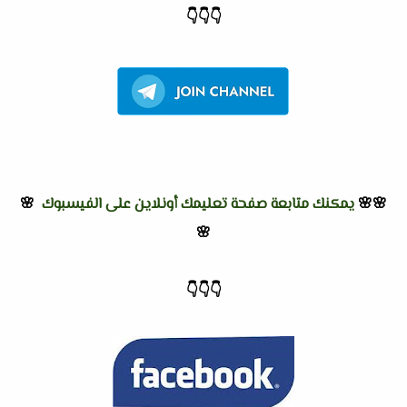
👇
👇
👇
🌸🌸
يمكنك متابعة صفحة تعليمك أونلاين على الفيسبوك
🌸
🌸
👇
👇
👇