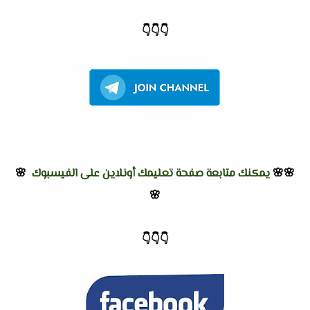
👇
👇
👇
🌸🌸
يمكنك متابعة صفحة تعليمك أونلاين على الفيسبوك
🌸
🌸
👇
👇
👇