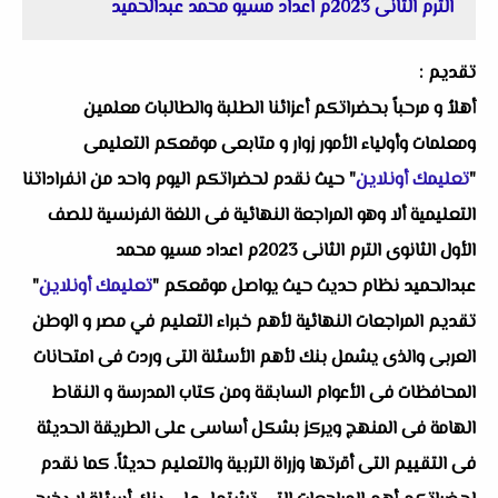
الترم الثانى 2023م اعداد مسيو محمد عبدالحميد
تقديم :
أهلاُ و مرحباً بحضراتكم أعزائنا الطلبة والطالبات معلمين
ومعلمات وأولياء الأمور زوار و متابعى موقعكم التعليمى
"
تعليمك أونلاين
" حيث نقدم لحضراتكم اليوم واحد من انفراداتنا
التعليمية ألا وهو
المراجعة النهائية فى اللغة الفرنسية للصف
الأول الثانوى الترم الثانى 2023م اعداد مسيو محمد
عبدالحميد
نظام حديث حيث يواصل موقعكم "
تعليمك أونلاين
"
تقديم المراجعات النهائية لأهم خبراء التعليم في مصر و الوطن
العربى والذى يشمل بنك لأهم الأسئلة التى وردت فى امتحانات
المحافظات فى الأعوام السابقة ومن كتاب المدرسة و النقاط
الهامة فى المنهج ويركز بشكل أساسى على الطريقة الحديثة
فى التقييم التى أقرتها وزراة التربية والتعليم حديثاً. كما نقدم