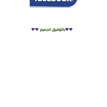
💖💖
بالتوفيق للجميع
💖💖