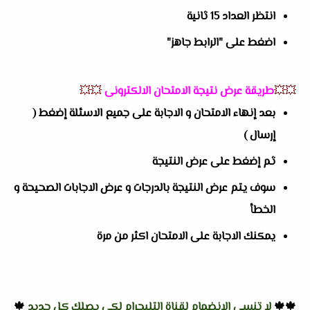
انتظر العداد 15 ثانية
اضغط على "الرابط جاهز"
💥💥
طريقة عرض نتيجة الامتحان الالكترونى
💥💥
بعد إنهاء الامتحان و الاجابة على جميع الاسئلة إضغط (
إرسال )
ثم إضغط على عرض النتيجة
سوف يتم عرض النتيجة بالدرجات و عرض الاجابات الصحيحة و
الخطأ
يمكنك الاجابة على الامتحان اكثر من مرة
🍁🍁
لا تنسى الانضمام لقناة التليجرام لكي يصلك كل جديد
🍁