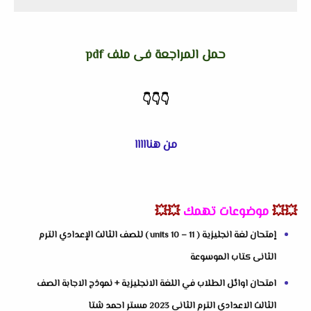
حمل المراجعة فى ملف pdf
👇
👇
👇
من هنااااا
💥💥
موضوعات تهمك
💥💥
إمتحان لغة انجليزية ( units 10 – 11 ) للصف الثالث الإعدادي الترم
الثانى كتاب الموسوعة
امتحان اوائل الطلاب في اللغة الانجليزية + نموذج الاجابة الصف
الثالث الاعدادي الترم الثانى 2023 مستر احمد شتا