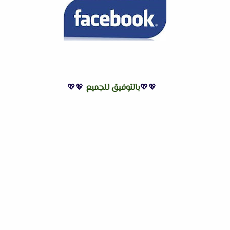
💖💖
بالتوفيق للجميع
💖💖