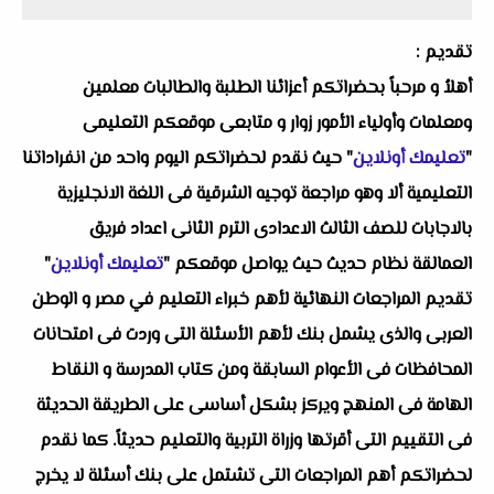
تقديم :
أهلاُ و مرحباً بحضراتكم أعزائنا الطلبة والطالبات معلمين
ومعلمات وأولياء الأمور زوار و متابعى موقعكم التعليمى
"
تعليمك أونلاين
" حيث نقدم لحضراتكم اليوم واحد من انفراداتنا
التعليمية ألا وهو
مراجعة توجيه الشرقية فى اللغة الانجليزية
بالاجابات للصف الثالث الاعدادى الترم الثانى اعداد فريق
العمالقة
نظام حديث حيث يواصل موقعكم "
تعليمك أونلاين
"
تقديم المراجعات النهائية لأهم خبراء التعليم في مصر و الوطن
العربى والذى يشمل بنك لأهم الأسئلة التى وردت فى امتحانات
المحافظات فى الأعوام السابقة ومن كتاب المدرسة و النقاط
الهامة فى المنهج ويركز بشكل أساسى على الطريقة الحديثة
فى التقييم التى أقرتها وزراة التربية والتعليم حديثاً. كما نقدم
لحضراتكم أهم المراجعات التى تشتمل على بنك أسئلة لا يخرج