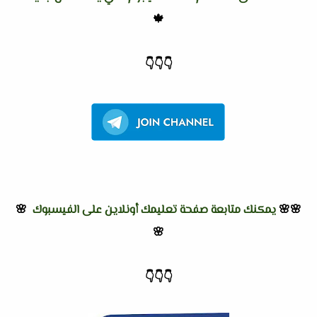
🍁
👇
👇
👇
🌸🌸
يمكنك متابعة صفحة تعليمك أونلاين على الفيسبوك
🌸
🌸
👇
👇
👇