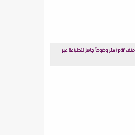
تحميل امتحان اللغة الانجليزية محافظة الاسكندرية + نموذج الاجابة للشهادة الاعدادية الترم الثانى 2022 في ملف pdf اكثر وضوحاً جاهز للطباعة عبر