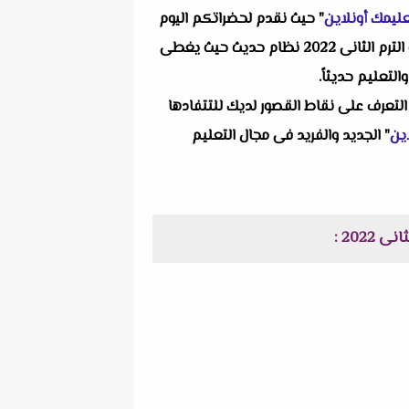
ليمك أونلاين
" حيث نقدم لحضراتكم اليوم
واحد من انفراداتنا التعليمية ألا وهو امتحان اللغة الانجليزية محافظة الاسكندرية + نموذج الاجابة للشهادة الاعدادية الترم الثانى 2022 نظام حديث حيث يغطى
لتعليم حديثاً.
التعرف على نقاط القصور لديك للتتفادها
ين
" الجديد والفريد فى مجال التعليم
202 :