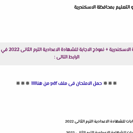
ة و التعليم بمحافظة الاسكندرية
الرابط التالى :
🔆
🔆
🔆
حمل الامتحان فى ملف pdf من هنااااا
🔆
🔆
🔆
ت للشهادة الاعدادية الترم الثانى 2022