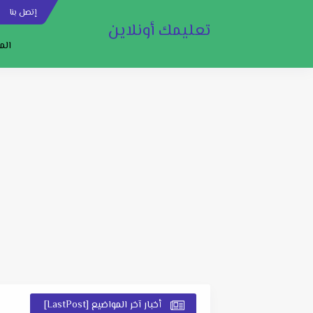
إتصل بنا
س
تعليمك أونلاين
الم
أخبار آخر المواضيع [LastPost]