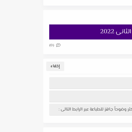
نى 2022
(0)