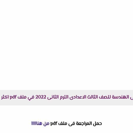
ادى الترم الثانى 2022 في ملف pdf اكثر وضوحاً جاهز للطباعة عبر الرابط التالى
حمل المراجعة فى ملف pdf
من هنااااا