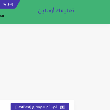
إتصل بنا
س
تعليمك أونلاين
الم
أخبار آخر المواضيع [LastPost]