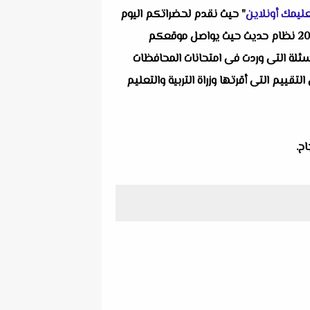
ليمك أونلاين
" حيث نقدم لحضراتكم اليوم
واحد من انفراداتنا التعليمية ألا وهو مراجعة الجمهورية بالاجابات فى الهندسة للصف الثالث الاعدادى الترم الثانى 2022 نظام حديث حيث يواصل موقعكم
سئلة التى وردت فى امتحانات المحافظات
ييم التى أقرتها وزراة التربية والتعليم
ح.