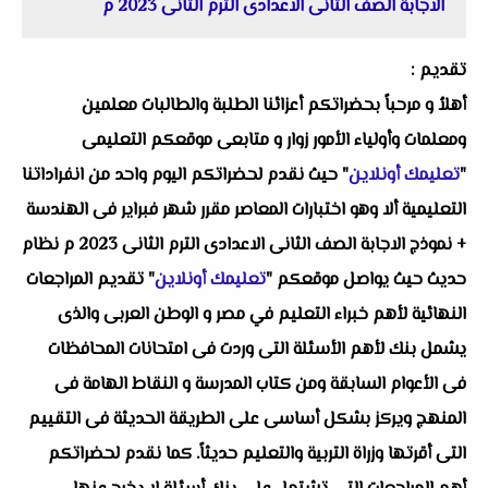
الاجابة الصف الثانى الاعدادى الترم الثانى 2023 م
تقديم :
أهلاُ و مرحباً بحضراتكم أعزائنا الطلبة والطالبات معلمين
ومعلمات وأولياء الأمور زوار و متابعى موقعكم التعليمى
"
تعليمك أونلاين
" حيث نقدم لحضراتكم اليوم واحد من انفراداتنا
التعليمية ألا وهو
اختبارات المعاصر مقرر شهر فبراير فى الهندسة
+ نموذج الاجابة الصف الثانى الاعدادى الترم الثانى 2023 م
نظام
حديث حيث يواصل موقعكم "
تعليمك أونلاين
" تقديم المراجعات
النهائية لأهم خبراء التعليم في مصر و الوطن العربى والذى
يشمل بنك لأهم الأسئلة التى وردت فى امتحانات المحافظات
فى الأعوام السابقة ومن كتاب المدرسة و النقاط الهامة فى
المنهج ويركز بشكل أساسى على الطريقة الحديثة فى التقييم
التى أقرتها وزراة التربية والتعليم حديثاً. كما نقدم لحضراتكم