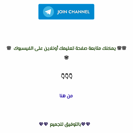
🌸🌸
يمكنك متابعة صفحة تعليمك أونلاين على الفيسبوك
🌸
🌸
👇
👇
👇
من هنا
💖💖
بالتوفيق للجميع
💖💖