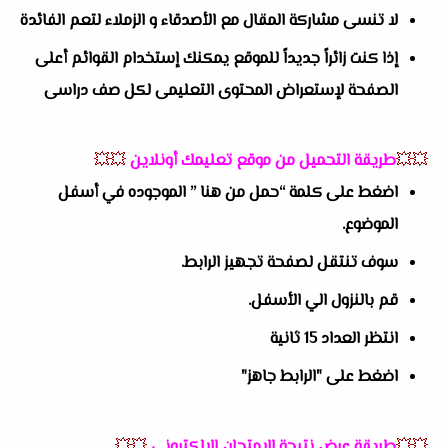
لا تنسى مشاركة المقال مع الأصدقاء و الزملاء لتعم الفائدة
إذا كنت زائراً جديداً للموقع يمكنك إستخدام القوائم أعلى
الصفحة لإستعراض المحتوى التعليمى لكل صف دراسى
💥💥
طريقة التحميل من موقع تعليمك أونلاين
💥💥
اضغط على كلمة “حمل من هنا ” الموجوده في أسفل
الموضوع.
سوف تنتقل لصفحة تجهيز الرابط.
قم بالنزول الي الأسفل.
انتظر العداد 15 ثانية
اضغط على "الرابط جاهز"
💥💥
طريقة عرض نتيجة الامتحان الالكترونى
💥💥