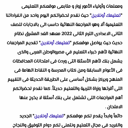
ومعلمات وأولياء الأمور زوار و متابعى موقعكم التعليمى
"
تعليمك أونلاين
" حيث نقدم لحضراتكم اليوم واحد من انفراداتنا
التعليمية ألا وهو المراجعة النهائية حاسب الى بالاجابات للصف
الثانى الاعدادى الترم الثانى 2022 معهد الغد المشرق نظام
حديث حيث يواصل موقعكم "
تعليمك أونلاين
" تقديم المراجعات
النهائية لأهم خبراء التعليم في مصروالوطن العربى والذى
يشمل بنك لأهم الأسئلة التى وردت فى امتحانات المحافظات
فى الأعوام السابقة ومن كتاب المدرسة و النقاط الهامة فى
المنهج ويركز بشكل أساسى على الطريقة الحديثة فى التقييم
التى أقرتها وزراة التربية والتعليم حديثاً. كما نقدم لحضراتكم
أهم المراجعات التى تشتمل على بنك أسئلة لا يخرج عنها
الامتحان .
دائماً وابداً يقدم لكم موقعكم "
تعليمك أونلاين
" الجديد
والفريد فى مجال التعليم ونتمنى لكم دوام التوفيق والنجاح.