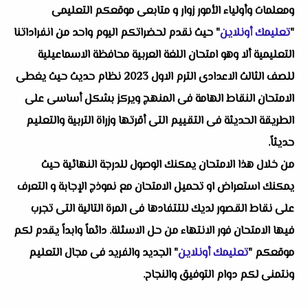
ومعلمات وأولياء الأمور زوار و متابعى موقعكم التعليمى
"
تعليمك أونلاين
" حيث نقدم لحضراتكم اليوم واحد من انفراداتنا
التعليمية ألا وهو
امتحان اللغة العربية محافظة الاسماعيلية
للصف الثالث الاعدادى الترم الاول 2023
نظام حديث حيث يغطى
الامتحان النقاط الهامة فى المنهج ويركز بشكل أساسى على
الطريقة الحديثة فى التقييم التى أقرتها وزراة التربية والتعليم
حديثاً.
من خلال هذا الامتحان يمكنك الوصول للدرجة النهائية حيث
يمكنك استعراض او تحميل الامتحان مع نموذج الإجابة و التعرف
على نقاط القصور لديك للتتفادها فى المرة التالية التى تجرب
فيها الامتحان فور الانتهاء من حل الاسئلة. دائماً وابداً يقدم لكم
موقعكم "
تعليمك أونلاين
" الجديد والفريد فى مجال التعليم
ونتمنى لكم دوام التوفيق والنجاح.