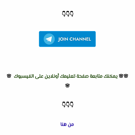
👇
👇
👇
🌸🌸
يمكنك متابعة صفحة تعليمك أونلاين على الفيسبوك
🌸
🌸
👇
👇
👇
من هنا